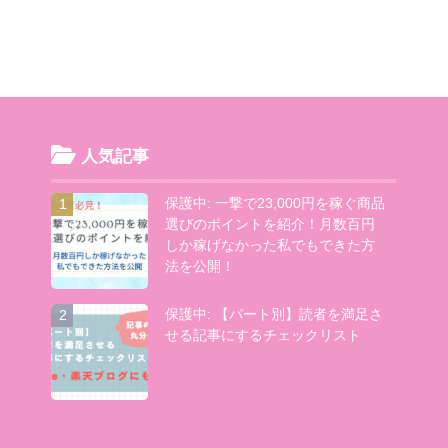
人気記事
保護中: 一撃で23,000円を稼ぐ商品
1
選びのポイントを紹介！月数百円
しか稼げなかった私でもできた方
法を公開！
保護中: 【パート別】読者を満足さ
2
せる記事にするチェックリスト